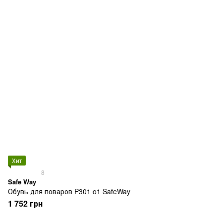
Хит
8
Safe Way
Обувь для поваров P301 o1 SafeWay
1 752 грн