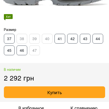
Хит
Размер
37
38
39
40
41
42
43
44
45
46
47
В наличии
2 292 грн
Купить
В избранное
К сравнению