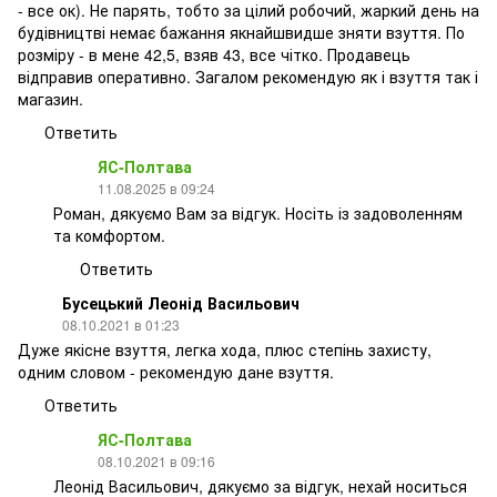
- все ок). Не парять, тобто за цілий робочий, жаркий день на
будівництві немає бажання якнайшвидше зняти взуття. По
розміру - в мене 42,5, взяв 43, все чітко. Продавець
відправив оперативно. Загалом рекомендую як і взуття так і
магазин.
Ответить
ЯС-Полтава
11.08.2025 в 09:24
Роман, дякуємо Вам за відгук. Носіть із задоволенням
та комфортом.
Ответить
Бусецький Леонід Васильович
08.10.2021 в 01:23
Дуже якісне взуття, легка хода, плюс степінь захисту,
одним словом - рекомендую дане взуття.
Ответить
ЯС-Полтава
08.10.2021 в 09:16
Леонід Васильович, дякуємо за відгук, нехай носиться