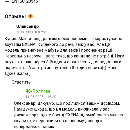
EN ISO 20345
Отзывы
1
Олександр
10.06.2026 в 07:51
Купив. Маю досвід ранішого безпроблемного користування
взуттям EXENA. Купленого до речі, теж у вас. Але ЦЯ
модель призначена мабуть для зеків і полонених раш!
Нереально незручні, вага така, що кандали не потрібні. Ноги
опухають вже через 2-3години а під кінець дня ледве ноги
ворочаєш... А завтра знову треба 8 годин носити((( жаль.
Дуже жаль((
Ответить
ЯС-Полтава
11.06.2026 в 16:20
Олександр, дякуємо, що поділилися вашим досвідом.
Нам дуже шкода, що ця модель викликала у вас
дискомфорт, адже бренд EXENA відомий своєю якістю,
яку ви вже перевірили на власному досвіді з
попередньою парою.