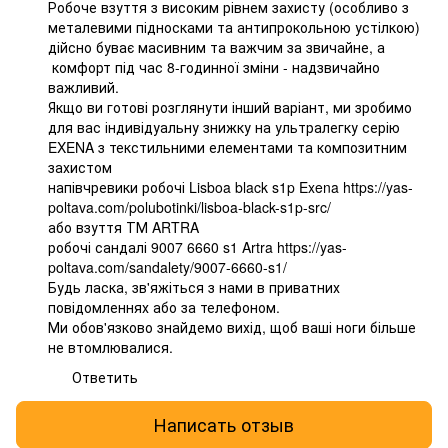
Робоче взуття з високим рівнем захисту (особливо з
металевими підносками та антипрокольною устілкою)
дійсно буває масивним та важчим за звичайне, а
комфорт під час 8-годинної зміни - надзвичайно
важливий.
Якщо ви готові розглянути інший варіант, ми зробимо
для вас індивідуальну знижку на ультралегку серію
EXENA з текстильними елементами та композитним
захистом
напівчревики робочі Lisboa black s1p Exena
https://yas-
poltava.com/polubotinki/lisboa-black-s1p-src/
або взуття ТМ ARTRA
робочі сандалі 9007 6660 s1 Artra
https://yas-
poltava.com/sandalety/9007-6660-s1/
Будь ласка, зв'яжіться з нами в приватних
повідомленнях або за телефоном.
Ми обов'язково знайдемо вихід, щоб ваші ноги більше
не втомлювалися.
Ответить
Написать отзыв