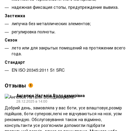
надежная фиксация стопы, предупреждение вывиха.
Застежка
липучка без металлических элементов;
регулировка полноты.
Сезон
лето или для закрытых помещений на протяжении всего
года.
Стандарт
EN ISO 20345:2011 S1 SRC
Отзывы
1
Ангелюк Наталія Володимирівна
28.12.2025 в 14:00
Добрий день, замовляла у вас боти, усе влаштовує,розмір
підійшов, боти суперові,легкі не відчуваються на нозі, усім
рекомендую. Обслуговування також на відмінно,
консультанти усе роз'яснили допомогли підібрати
правильний розмір, дякую за вашу працю. Мирного неба