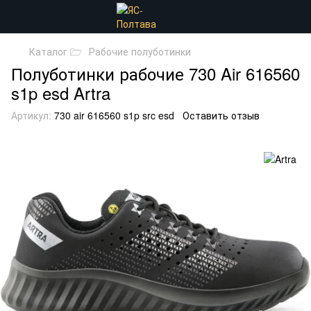
Каталог 🗁
Рабочие полуботинки
Полуботинки рабочие 730 Air 616560
s1p esd Artra
Артикул:
730 air 616560 s1p src esd
Оставить отзыв