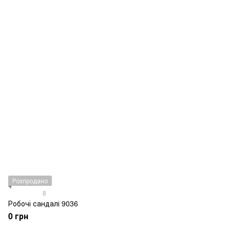
Розпродано
8
Робочі сандалі 9036
0 грн