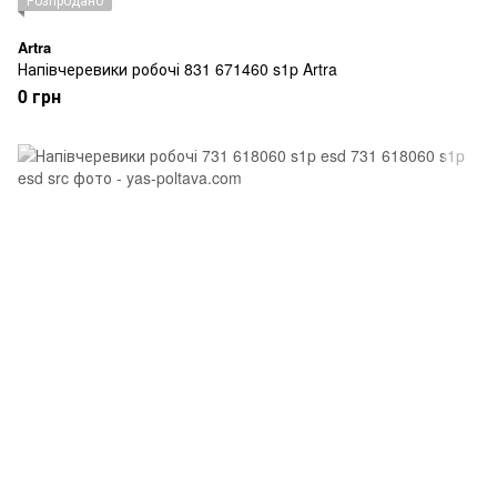
Artra
Напівчеревики робочі 831 671460 s1p Artra
0 грн