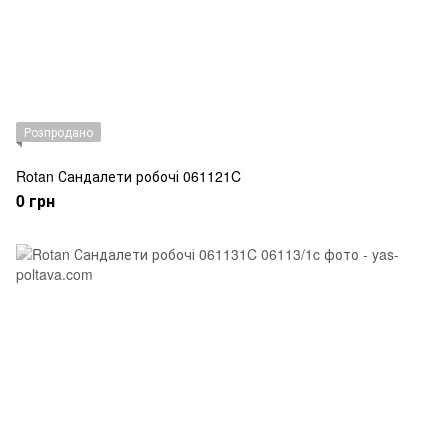
Розпродано
Rotan Сандалети робочі 061121C
0 грн