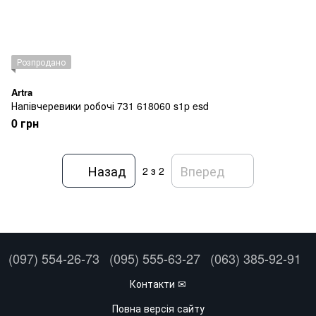
Розпродано
Artra
Напівчеревики робочі 731 618060 s1p esd
0 грн
Назад
Вперед
2
з 2
(097) 554-26-73
(095) 555-63-27
(063) 385-92-91
Контакти ✉
Повна версія сайту