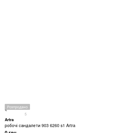
Розпродано
5
Artra
робочі сандалети 903 6260 s1 Artra
0 грн