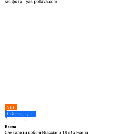
Sale
Найкраща ціна!
1
Exena
Сандалети робочі Bracciano 18 s1p Exena