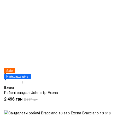
Sale
Найкраща ціна!
6
Exena
Робочі сандалі John s1p Exena
2 496 грн
2 997 грн