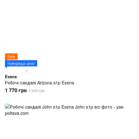
Sale
Найкраща ціна!
2
Exena
Робочі сандалі Arizona s1p Exena
1 770 грн
1 965 грн