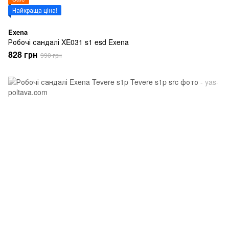
Найкраща ціна!
Exena
Робочі сандалі XE031 s1 esd Exena
828 грн
990 грн