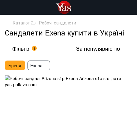
Каталог 🗁
Робочі сандалети
Сандалети Exena купити в Україні
Фільтр
За популярністю
1
Бренд
Exena