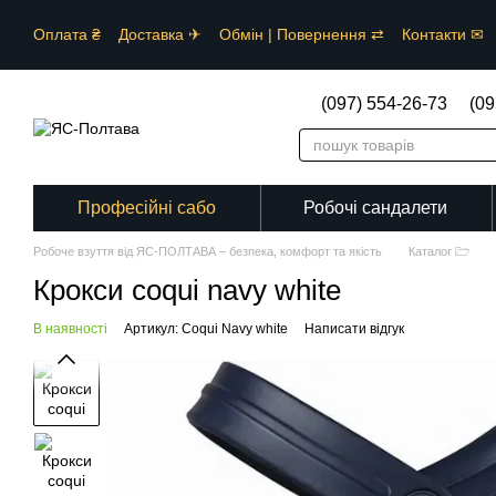
Перейти до основного контенту
Оплата ₴
Доставка ✈︎
Обмін | Повернення ⇄
Контакти ✉
Сезон ☀
Каталог 🗁
Сертифікати ⚠︎
Спеціалізація ⚕︎⛑︎✂
(097) 554-26-73
(09
Професійні сабо
Робочі сандалети
Робоче взуття від ЯС-ПОЛТАВА – безпека, комфорт та якість
Каталог 🗁
Крокси coqui navy white
В наявності
Артикул: Coqui Navy white
Написати відгук