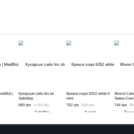
ediBut |
Кухарські сабо Iris sb
Крокси coqui 6352 white lt
Жіночі Сабо
SafeWay
mint
Темно-Сині
960 грн
1 152 грн
762 грн
840 грн
744 грн
89