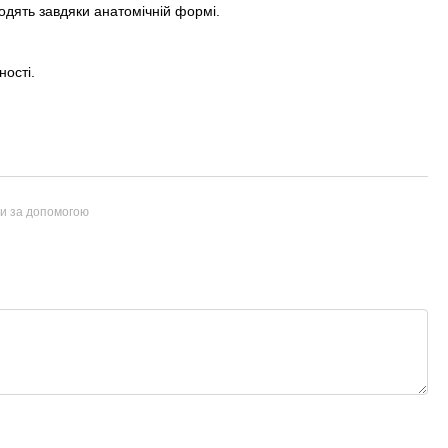
дходять завдяки анатомічній формі.
ості.
ти за допомогою