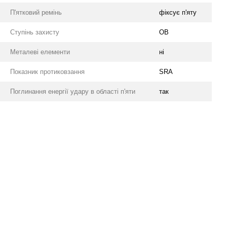
П'ятковий ремінь
фіксує п'яту
Ступінь захисту
OB
Металеві елементи
ні
Показник протиковзання
SRA
Поглинання енергії удару в області п'яти
так