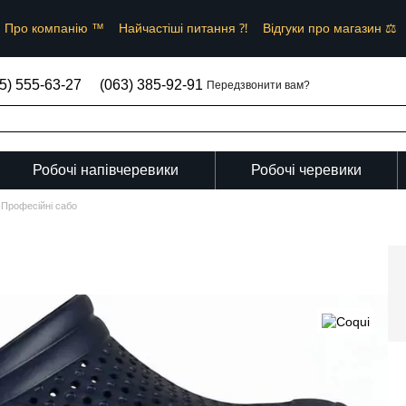
Про компанію ™︎
Найчастіші питання ⁈
Відгуки про магазин ⚖︎
︎
Угода користувача та Договір публічної оферти ✒
5) 555-63-27
(063) 385-92-91
Передзвонити вам?
Робочі напівчеревики
Робочі черевики
Професійні сабо