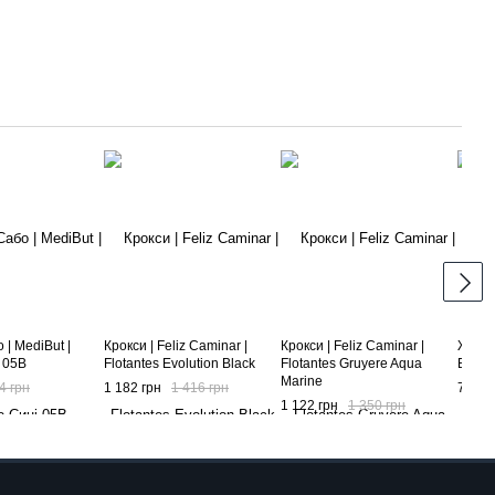
 | MediBut |
Крокси | Feliz Caminar |
Крокси | Feliz Caminar |
Жіночі
 05B
Flotantes Evolution Black
Flotantes Gruyere Aqua
Бордо
Marine
4 грн
1 182 грн
1 416 грн
744 г
1 122 грн
1 350 грн