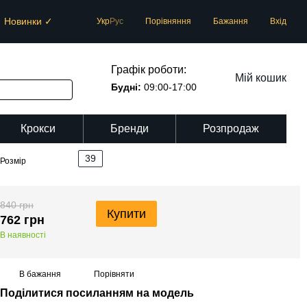
Новинки ✓
Порівняння
Укр
Рус
Бажання
Вхід
Графік роботи:
Мій кошик
Будні:
09:00-17:00
Крокси
Бренди
Розпродаж
39
Розмір
840 грн
Купити
762 грн
В наявності
В бажання
Порівняти
Поділитися посиланням на модель