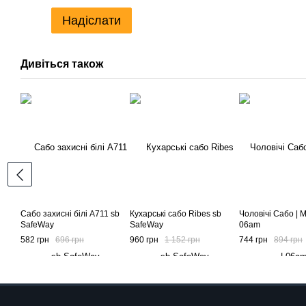
Надіслати
Дивіться також
Сабо захисні білі A711 sb
Кухарські сабо Ribes sb
Чоловічі Сабо | M
SafeWay
SafeWay
06am
582 грн
696 грн
960 грн
1 152 грн
744 грн
894 грн