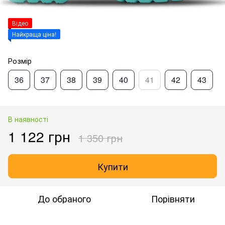
Відео
Найкраща ціна!
Розмір
36
37
38
39
40
41
42
43
В наявності
1 122 грн
1 350 грн
Купити
До обраного
Порівняти