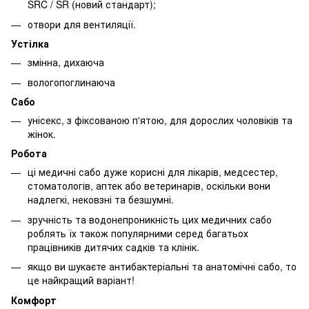
SRC / SR (новий стандарт);
отвори для вентиляції.
Устілка
змінна, дихаюча
вологопоглинаюча
Сабо
унісекс, з фіксованою п'ятою, для дорослих чоловіків та
жінок.
Робота
ці медичні сабо дуже корисні для лікарів, медсестер,
стоматологів, аптек або ветеринарів, оскільки вони
надлегкі, нековзні та безшумні.
зручність та водонепроникність цих медичних сабо
роблять їх також популярними серед багатьох
працівників дитячих садків та клінік.
якщо ви шукаєте антибактеріальні та анатомічні сабо, то
це найкращий варіант!
Комфорт