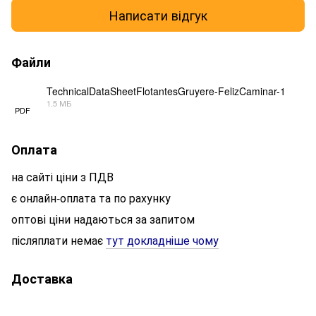
Написати відгук
Файли
TechnicalDataSheetFlotantesGruyere-FelizCaminar-1
1.5 МБ
PDF
Оплата
на сайті ціни з ПДВ
є онлайн-оплата та по рахунку
оптові ціни надаються за запитом
післяплати немає
тут докладніше чому
Доставка