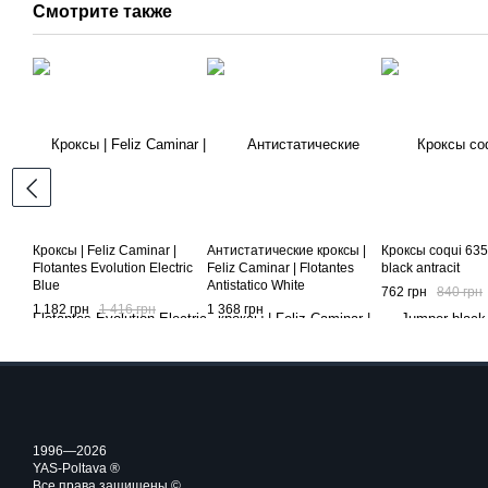
Смотрите также
Кроксы | Feliz Caminar |
Антистатические кроксы |
Кроксы coqui 63
Flotantes Evolution Electric
Feliz Caminar | Flotantes
black antracit
Blue
Antistatico White
762 грн
840 грн
1 182 грн
1 416 грн
1 368 грн
1996—2026
YAS-Poltava ®
Все права защищены ©