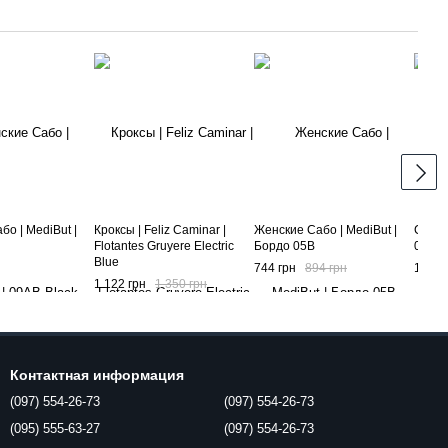
о | MediBut |
Кроксы | Feliz Caminar |
Женские Сабо | MediBut |
Сабо 
Flotantes Gruyere Electric
Бордо 05B
09B E
Blue
744 грн
894 грн
1 602
1 122 грн
1 350 грн
Контактная информация
(097) 554-26-73
(097) 554-26-73
(095) 555-63-27
(097) 554-26-73