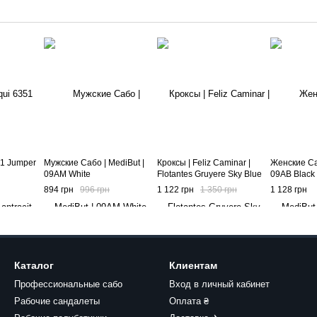
51 Jumper
Мужские Сабо | MediBut |
Кроксы | Feliz Caminar |
Женские Саб
09AM White
Flotantes Gruyere Sky Blue
09AB Black
894 грн
996 грн
1 122 грн
1 350 грн
1 128 грн
Каталог
Клиентам
Профессиональные сабо
Вход в личный кабинет
Рабочие сандалеты
Оплата ₴