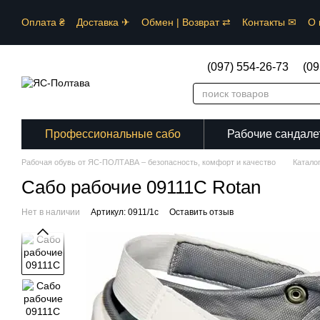
Перейти к основному контенту
Оплата ₴
Доставка ✈︎
Обмен | Возврат ⇄
Контакты ✉
О 
Каталог 🗁
Сертификаты ⚠︎
Специализация ⚕︎⛑︎✂︎
Поль
(097) 554-26-73
(09
Профессиональные сабо
Рабочие сандале
Рабочая обувь от ЯС-ПОЛТАВА – безопасность, комфорт и качество
Катало
Сабо рабочие 09111C Rotan
Нет в наличии
Артикул: 0911/1c
Оставить отзыв