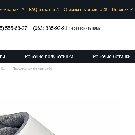
компании ™︎
FAQ и статьи ⁈
Отзывы о магазине ⚖︎
Новинки ✓
зовательское соглашение и Договор публичной оферты ✒
5) 555-63-27
(063) 385-92-91
Перезвонить вам?
ты
Рабочие полуботинки
Рабочие ботинки
г 🗁
Профессиональные сабо