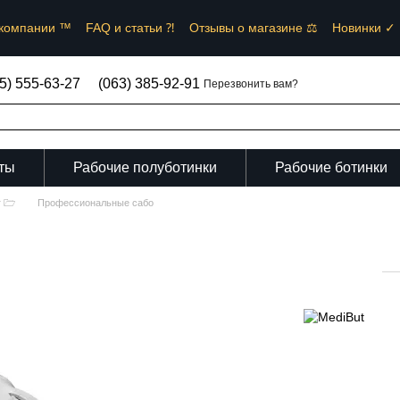
компании ™︎
FAQ и статьи ⁈
Отзывы о магазине ⚖︎
Новинки ✓
зовательское соглашение и Договор публичной оферты ✒
5) 555-63-27
(063) 385-92-91
Перезвонить вам?
ты
Рабочие полуботинки
Рабочие ботинки
г 🗁
Профессиональные сабо