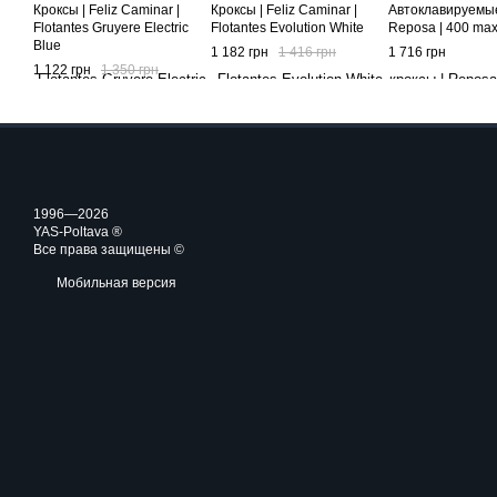
Кроксы | Feliz Caminar |
Кроксы | Feliz Caminar |
Автоклавируемые
Flotantes Gruyere Electric
Flotantes Evolution White
Reposa | 400 max
Blue
1 182 грн
1 416 грн
1 716 грн
1 122 грн
1 350 грн
1996—2026
YAS-Poltava ®
Все права защищены ©
Мобильная версия