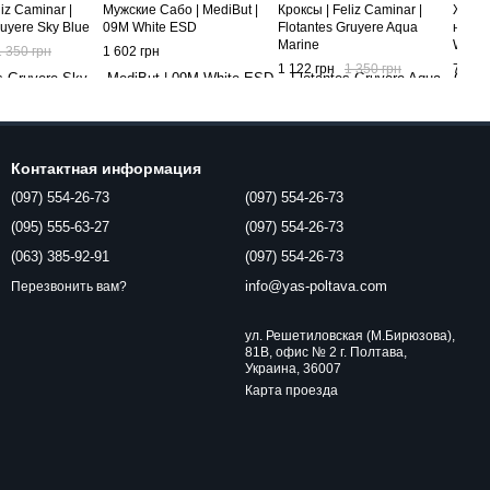
iz Caminar |
Мужские Сабо | MediBut |
Кроксы | Feliz Caminar |
Женск
ruyere Sky Blue
09M White ESD
Flotantes Gruyere Aqua
на про
Marine
White
1 350 грн
1 602 грн
1 122 грн
1 350 грн
762 г
Контактная информация
(097) 554-26-73
(097) 554-26-73
(095) 555-63-27
(097) 554-26-73
(063) 385-92-91
(097) 554-26-73
info@yas-poltava.com
Перезвонить вам?
ул. Решетиловская (М.Бирюзова),
81В, офис № 2 г. Полтава,
Украина, 36007
Карта проезда