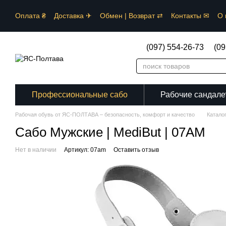
Перейти к основному контенту
Оплата ₴
Доставка ✈︎
Обмен | Возврат ⇄
Контакты ✉
О 
Каталог 🗁
Сертификаты ⚠︎
Специализация ⚕︎⛑︎✂︎
Поль
(097) 554-26-73
(09
Профессиональные сабо
Рабочие сандале
Рабочая обувь от ЯС-ПОЛТАВА – безопасность, комфорт и качество
Катало
Сабо Мужские | MediBut | 07AM
Нет в наличии
Артикул: 07am
Оставить отзыв