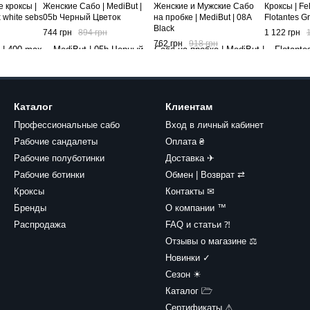
 кроксы |
Женские Сабо | MediBut |
Женские и Мужские Сабо
Кроксы | Fel
 white sebs
05b Черный Цветок
на пробке | MediBut | 08A
Flotantes G
Black
744 грн
894 грн
1 122 грн
762 грн
918 грн
Каталог
Клиентам
Профессиональные сабо
Вход в личный кабинет
Рабочие сандалеты
Оплата ₴
Рабочие полуботинки
Доставка ✈︎
Рабочие ботинки
Обмен | Возврат ⇄
Кроксы
Контакты ✉
Бренды
О компании ™︎
Распродажа
FAQ и статьи ⁈
Отзывы о магазине ⚖︎
Новинки ✓
Сезон ☀
Каталог 🗁
Сертификаты ⚠︎