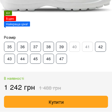
Хіт
Відео
Найкраща ціна!
Розмір
35
36
37
38
39
40
41
42
43
44
45
46
47
В наявності
1 242 грн
1 488 грн
Купити