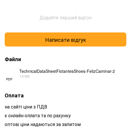
Додайте перший відгук
Написати відгук
Файли
TechnicalDataSheetFlotantesShoes-FelizCaminar-2
1.6 МБ
PDF
Оплата
на сайті ціни з ПДВ
є онлайн-оплата та по рахунку
оптові ціни надаються за запитом