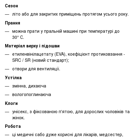
Сезон
літо або для закритих приміщень протягом усього року.
Прання
можна прати у пральній машині при температурі до
30° С.
Матеріал верху і підошви
етиленвінілацетату (EVA), коефіцієнт протиковзання -
SRC / SR (новий стандарт);
отвори для вентиляції.
Устілка
змінна, дихаюча
вологопоглинаюча
Клоги
унісекс, з фіксованою п'ятою, для дорослих чоловіків та
жінок.
Робота
ці медичні сабо дуже корисні для лікарів, медсестер,