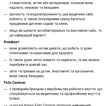
стоматологів, аптек або ветеринарів, оскільки вони
надлегкі, нековзні та безшумні.
зручність та водонепроникність цих медичних сабо
роблять їх також популярними серед багатьох
працівників дитячих садків та клінік.
якщо ви шукаєте антибактеріальні та анатомічні сабо, то
це найкращий варіант!
Комфорт
вони дозволяють ногам дихати, що робить їх дуже
гігієнічними та корисними для здоров'я.
Їх також дуже легко знімати та надягати, і в них можна
перебувати довгий час.
легкі та приємні на дотик. Анатомічні та ергономічні,
вони також безшумні.
Feliz Caminar
є провідним брендом з виробництва робочого взуття, що
спеціалізується на медичному та професійному взутті в
Іспанії.
сьогодні бренд Feliz Caminar пропонує найширший