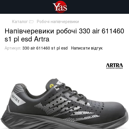
Каталог 🗁
Робочі напівчеревики
Напівчеревики робочі 330 air 611460
s1 pl esd Artra
Артикул:
330 air 611460 s1 pl esd
Написати відгук