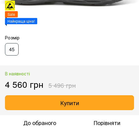
Sale
Найкраща ціна!
Розмір
45
В наявності
4 560 грн
5 496 грн
Купити
До обраного
Порівняти