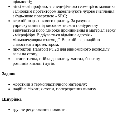
щільності;;
чіткі межі профілю, зі специфічною геометрією малюнка
і глибоким протектором забезпечують чудове зчеплення
з будь-якою поверхнею - SRC;
верхній шар - прямого приливу. За рахунок
уприскування під високим тиском поліуретану
відбувається його глибоке проникнення в матеріал верху
- мікрофібру. Відбувається відмінна адгезія -
міжмолекулярна взаємодії. Верхній шар надійно
спаюється з протектором;
протектор Transport Pu.2d для рівномірного розподілу
ваги на стопу;
антистатична, стійка до впливу мастил, бензину,
розчинів кислот і лугів.
Задник
жорсткий з термопластичного матеріалу;
надійна фіксація стопи, попередження вивиху.
Шнурівка
зручне регулювання повноти.