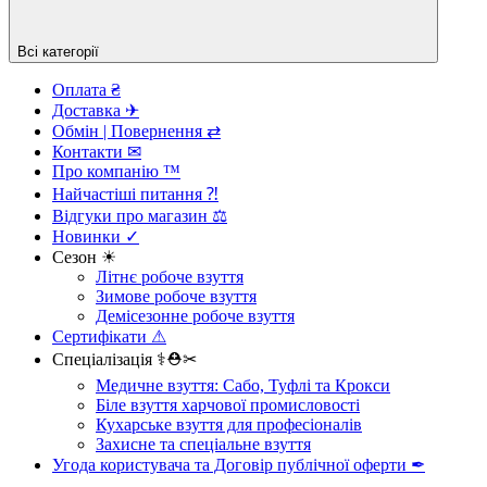
Всі категорії
Оплата ₴
Доставка ✈︎
Обмін | Повернення ⇄
Контакти ✉
Про компанію ™︎
Найчастіші питання ⁈
Відгуки про магазин ⚖︎
Новинки ✓
Сезон ☀
Літнє робоче взуття
Зимове робоче взуття
Демісезонне робоче взуття
Сертифікати ⚠︎
Спеціалізація ⚕︎⛑︎✂︎
Медичне взуття: Сабо, Туфлі та Крокси
Біле взуття харчової промисловості
Кухарське взуття для професіоналів
Захисне та спеціальне взуття
Угода користувача та Договір публічної оферти ✒