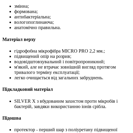
змінна;
формована;
антибактеріальна;
вологопоглинаюча;
анатомічно правильна.
Матеріал верху
гідрофобна мікрофібра MICRO PRO 2,2 мм.;
підвищений опір на розрив;
водовідштовхувальний і повітропроникний;
м'який, але не втрачає зовнішній вигляд протягом
тривалого терміну експлуатації;
легко очищається від загальних забруднень.
Підкладковий матеріал
SILVER X з вбудованим захистом проти мікробів і
бактерій, завдяки використанню іонів срібла.
Підошва
протектор - перший шар з поліуретану підвищеної