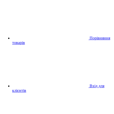
Порівняння
товарів
Вхід для
клієнтів