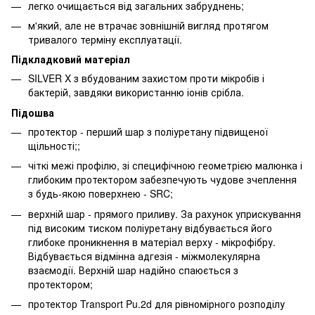
легко очищається від загальних забруднень;
м'який, але не втрачає зовнішній вигляд протягом
тривалого терміну експлуатації.
Підкладковий матеріал
SILVER X з вбудованим захистом проти мікробів і
бактерій, завдяки використанню іонів срібла.
Підошва
протектор - перший шар з поліуретану підвищеної
щільності;;
чіткі межі профілю, зі специфічною геометрією малюнка і
глибоким протектором забезпечують чудове зчеплення
з будь-якою поверхнею - SRC;
верхній шар - прямого приливу. За рахунок уприскування
під високим тиском поліуретану відбувається його
глибоке проникнення в матеріал верху - мікрофібру.
Відбувається відмінна адгезія - міжмолекулярна
взаємодії. Верхній шар надійно спаюється з
протектором;
протектор Transport Pu.2d для рівномірного розподілу