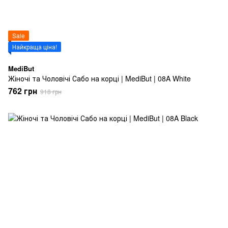
Sale
Найкраща ціна!
MediBut
Жіночі та Чоловічі Сабо на корці | MediBut | 08A White
762 грн
918 грн