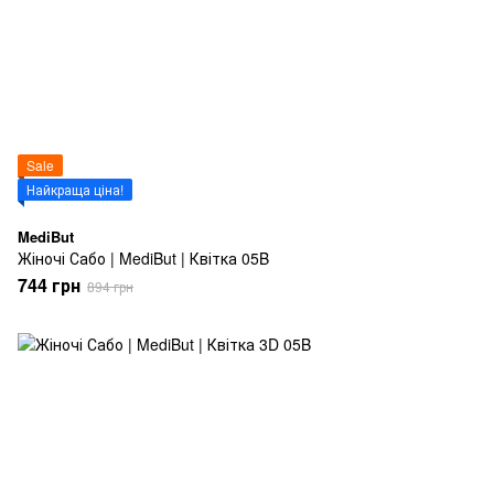
Sale
Найкраща ціна!
MediBut
Жіночі Сабо | MediBut | Квітка 05B
744 грн
894 грн