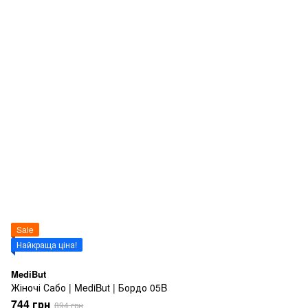
Sale
Найкраща ціна!
MediBut
Жіночі Сабо | MediBut | Бордо 05B
744 грн
894 грн