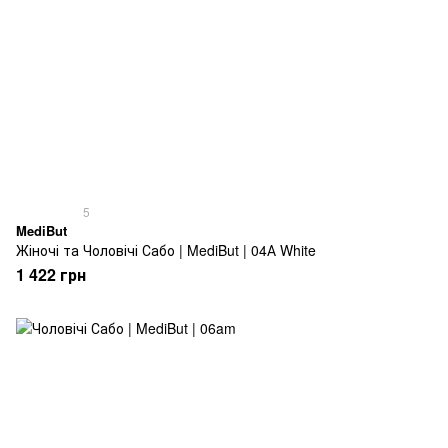
5
MediBut
Жіночі та Чоловічі Сабо | MediBut | 04А White
1 422 грн