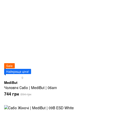
Sale
Найкраща ціна!
9
MediBut
Чоловічі Сабо | MediBut | 06am
744 грн
894 грн