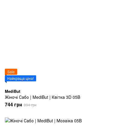
Sale
Найкраща ціна!
MediBut
Жіночі Сабо | MediBut | Квітка 3D 05B
744 грн
894 грн