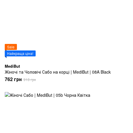
Sale
Найкраща ціна!
MediBut
Жіночі та Чоловічі Сабо на корці | MediBut | 08A Black
762 грн
918 грн