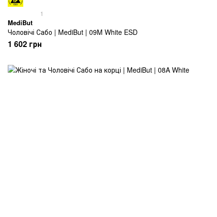
1
MediBut
Чоловічі Сабо | MediBut | 09M White ESD
1 602 грн