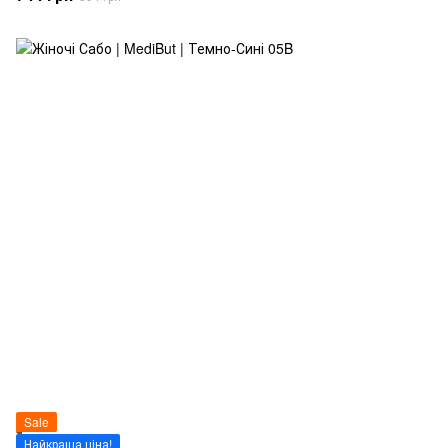
Sale
Найкраща ціна!