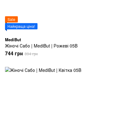
Sale
Найкраща ціна!
MediBut
Жіночі Сабо | MediBut | Рожеві 05B
744 грн
894 грн