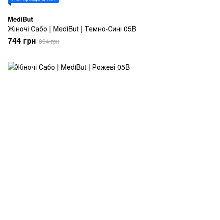
MediBut
Жіночі Сабо | MediBut | Темно-Сині 05B
744 грн
894 грн