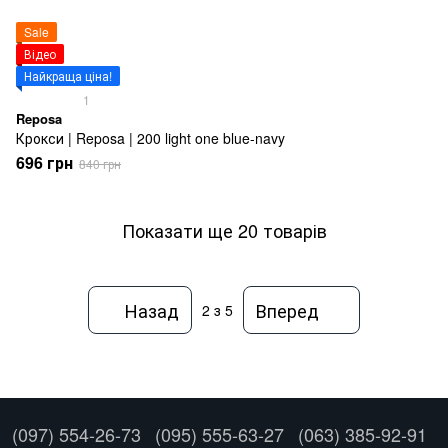
Sale
Відео
Найкраща ціна!
1
Reposa
Крокси | Reposa | 200 light one blue-navy
696 грн
840 грн
Показати ще 20 товарів
Назад
Вперед
2
з 5
(097) 554-26-73
(095) 555-63-27
(063) 385-92-91