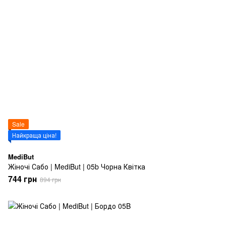
Sale
Найкраща ціна!
MediBut
Жіночі Сабо | MediBut | 05b Чорна Квітка
744 грн
894 грн