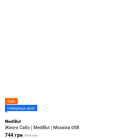
Sale
Найкраща ціна!
MediBut
Жіночі Сабо | MediBut | Мозаїка 05B
744 грн
894 грн