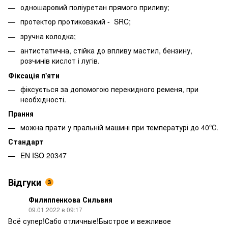
одношаровий поліуретан прямого приливу;
протектор протиковзкий - SRC;
зручна колодка;
антистатична, стійка до впливу мастил, бензину,
розчинів кислот і лугів.
Фіксація п'яти
фіксується за допомогою перекидного ременя, при
необхідності.
Прання
можна прати у пральній машині при температурі до 40ºС.
Стандарт
EN ISO 20347
Відгуки
3
Филиппенкова Сильвия
09.01.2022 в 09:17
Всё супер!Сабо отличные!Быстрое и вежливое