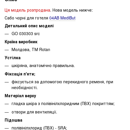
Ця модель розпродана
. Нова модель нижче:
Сабо чорні для готеля
04AB MediBut
Детальний опис моделі
GO 030303 src
Країна виробник
Молдова, ТМ Rotan
Устілка
шкіряна, анатомічно правильна.
Фіксація п'яти;
фіксується за допомогою перекидного ременя, при
необхідності.
Матеріал верху
гладка шкіра з полівінілхлоридним (ПВХ) покриттям;
отвори для вентиляції.
Підошва
полівінілхлорид (ПВХ) - SRA;