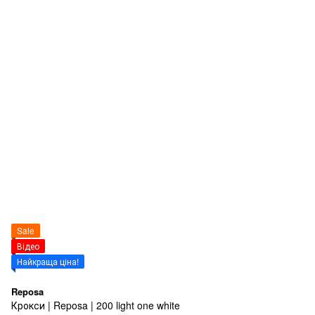
Sale
Відео
Найкраща ціна!
Reposa
Крокси | Reposa | 200 light one white