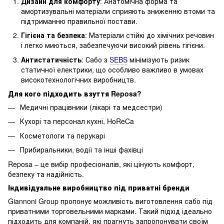
Дизайн для комфорту
: Анатомічна форма та
амортизувальні матеріали сприяють зниженню втоми та
підтриманню правильної постави.
Гігієна та безпека
: Матеріали стійкі до хімічних речовин
і легко миються, забезпечуючи високий рівень гігієни.
Антистатичність
: Сабо з
SEBS
мінімізують ризик
статичної електрики, що особливо важливо в умовах
високотехнологічних виробництв.
Для кого підходить взуття Reposa?
Медичні працівники (лікарі та медсестри)
Кухорі та персонал кухні, HoReCa
Косметологи та перукарі
Прибиральники, водії та інші фахівці
Reposa – це вибір професіоналів, які цінують комфорт,
безпеку та надійність.
Індивідуальне виробництво під приватні бренди
Giannoni Group пропонує можливість виготовлення сабо під
приватними торговельними марками. Такий підхід ідеально
підходить для компаній, які прагнуть запропонувати своїм