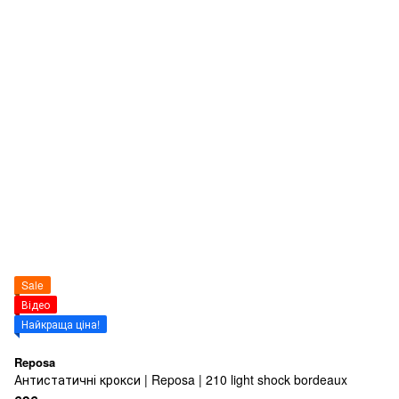
Sale
Відео
Найкраща ціна!
Reposa
Антистатичні крокси | Reposa | 210 light shock bordeaux