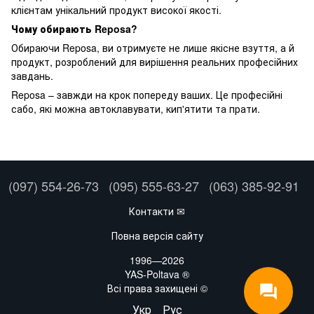
клієнтам унікальний продукт високої якості.
Чому обирають Reposa?
Обираючи Reposa, ви отримуєте не лише якісне взуття, а й
продукт, розроблений для вирішення реальних професійних
завдань.
Reposa – завжди на крок попереду ваших. Це професійні
сабо, які можна автоклавувати, кип'ятити та прати.
(097) 554-26-73
(095) 555-63-27
(063) 385-92-91
Контакти ✉
Повна версія сайту
1996—2026
YAS-Poltava ®
Всі права захищені ©
Укр
Рус