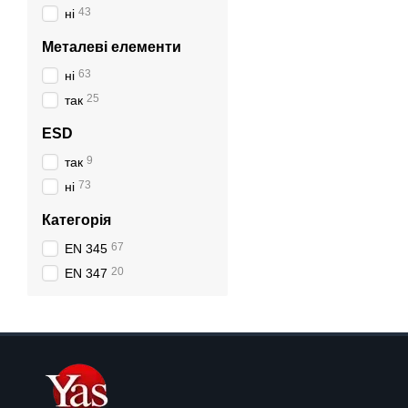
43
ні
Металеві елементи
63
ні
25
так
ESD
9
так
73
ні
Категорія
67
EN 345
20
EN 347