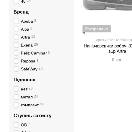
14
48
Бренд
3
Abeba
6
Розпродано
Alba
19
Artra
Артикул: 832 643560 s1
26
Exena
Напівчеревики робочі 8
s1p Artra
5
Feliz Caminar
0 грн
1
Reposa
20
SafeWay
Підносок
20
нет
24
метал
44
композит
Ступінь захисту
7
OB