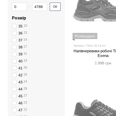
Від Ціна, грн
До Ціна, грн
ОК
Розмір
10
35
23
36
Розпродано
24
37
Артикул: Timor 20 s3 src
27
38
Напівчеревики робочі T
31
39
Exena
33
40
1 998 грн
30
41
28
42
24
43
28
44
27
45
23
46
22
47