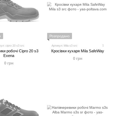
о
Розпродано
1
ул: cipro 20 s3 src
Артикул: Mila s3 src
ки робочі Cipro 20 s3
Кросівки кухаря Mila SafeWay
Exena
0 грн
0 грн