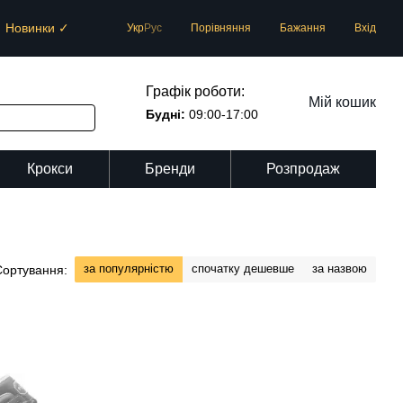
Новинки ✓
Порівняння
Укр
Рус
Бажання
Вхід
Графік роботи:
Мій кошик
Будні:
09:00-17:00
Крокси
Бренди
Розпродаж
за популярністю
спочатку дешевше
за назвою
Сортування: