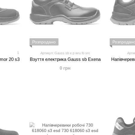
Розпродано
Розпродан
1
Артикул: Gauss sb e p wru fo src
Артик
imor 20 s3
Взуття електрика Gauss sb Exena
Напівчереви
0 грн