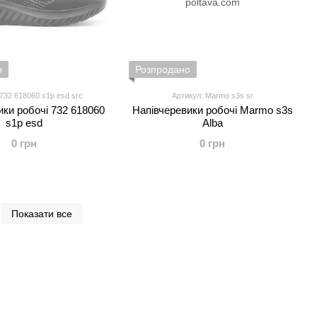
о
Розпродано
732 618060 s1p esd src
Артикул: Marmo s3s sr
ики робочі 732 618060
Напівчеревики робочі Marmo s3s
s1p esd
Alba
0 грн
0 грн
Показати все