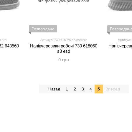
Розпродано
Розпродан
p src
Артикул: 730 618060 s3 esd src
Артикул: 
32 643560
Напівчеревики робочі 730 618060
Напівчерев
s3 esd
0 грн
Назад
1
2
3
4
5
Вперед