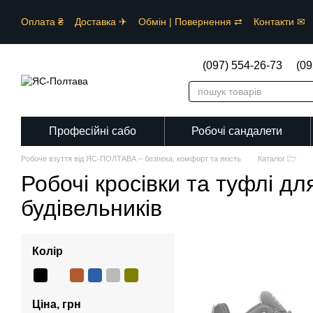
Перейти до основного контенту
Оплата ₴
Доставка ✈︎
Обмін | Повернення ⇄
Контакти ✉
Сезон ☀
Каталог 🗁
Сертифікати ⚠︎
Спеціалізація ⚕︎⛑︎✂
(097) 554-26-73
(09
Професійні сабо
Робочі сандалети
Робоче взуття від ЯС-ПОЛТАВА – безпека, комфорт та якість
Каталог 🗁
Робочі кросівки та туфлі дл
будівельників
Колір
Ціна, грн