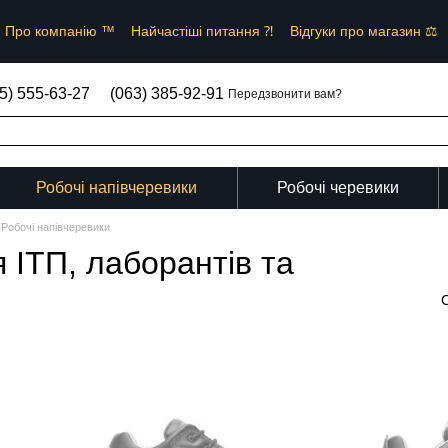
Про компанію ™︎
Найчастіші питання ⁈
Відгуки про магазин ⚖︎
︎
Угода користувача та Договір публічної оферти ✒
5) 555-63-27
(063) 385-92-91
Передзвонити вам?
Робочі напівчеревики
Робочі черевики
Робочі напівчеревики
я ІТП, лаборантів та