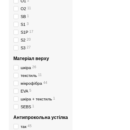
2
O1
11
O2
1
SB
3
S1
17
S1P
20
S2
27
S3
Матеріал верху
26
шкіра
11
текстиль
44
мікрофібра
5
EVA
1
шкіра + текстиль
1
SEBS
Антипрокольна устілка
45
так