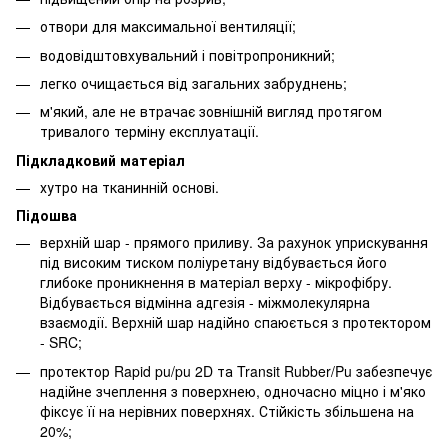
отвори для максимальної вентиляції;
водовідштовхувальний і повітропроникний;
легко очищається від загальних забруднень;
м'який, але не втрачає зовнішній вигляд протягом
тривалого терміну експлуатації.
Підкладковий матеріал
хутро на тканинній основі.
Підошва
верхній шар - прямого приливу. За рахунок уприскування
під високим тиском поліуретану відбувається його
глибоке проникнення в матеріал верху - мікрофібру.
Відбувається відмінна адгезія - міжмолекулярна
взаємодії. Верхній шар надійно спаюється з протектором
- SRC;
протектор Rapid pu/pu 2D та Transit Rubber/Pu забезпечує
надійне зчеплення з поверхнею, одночасно міцно і м'яко
фіксує її на нерівних поверхнях. Стійкість збільшена на
20%;