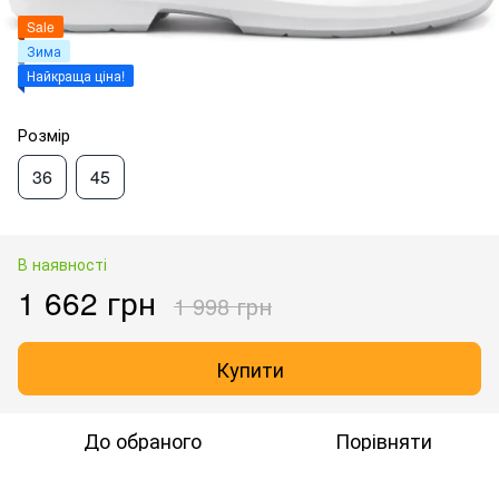
Sale
Зима
Найкраща ціна!
Розмір
36
45
В наявності
1 662 грн
1 998 грн
Купити
До обраного
Порівняти