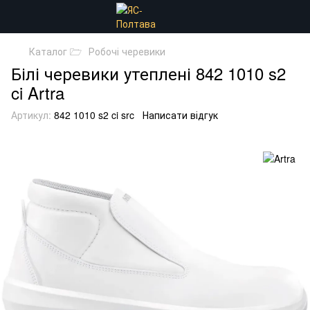
Каталог 🗁
Робочі черевики
Білі черевики утеплені 842 1010 s2
ci Artra
Артикул:
842 1010 s2 ci src
Написати відгук